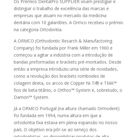
Os Prémios DentalPro SUPPLIER visam prestigiar e
distinguir o trabalho de excelência das marcas e
empresas que atuam no mercado da medicina
dentária com 10 galardões. A Ormco recebeu o prémio
na categoria Ortodontia.
A ORMCO (Orthodontic Resarch & Manufactoring
Company) foi fundada por Frank Miller em 1960 e
começou a agitar a indústria com a introdução de
bandas preformadas e brackets pré-montados. Desde
então a empresa introduziu uma série de novidades,
como a revolução dos brackets romboides de
colagem direta, os arcos de Copper Ni-Ti® e TMA™
fios de beta titânio, o Orthos™ System e, sobretudo, o
Damon™ System.
Já a ORMCO Portugal (na altura chamado Ormodent)
foi fundada em 1994, numa altura em que a
ortodontia fixa estava em plena expansão no nosso
país. O objetivo era pôr-se ao serviço dos
ortodontistas, ao disponibilizar produtos de alta